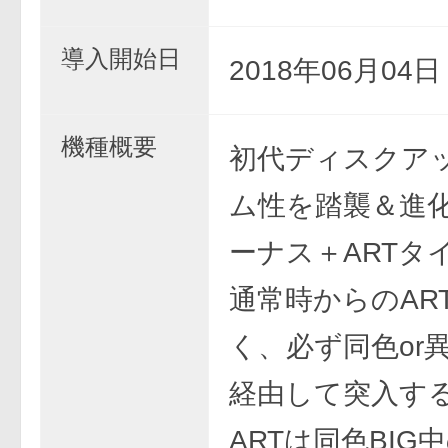
導入開始日
2018年06月04
機種概要
初代ディスクア
ム性を踏襲＆進
ーナス＋ARTタ
通常時からのAR
く、必ず同色or異
経由して突入す
ARTは同色BIG