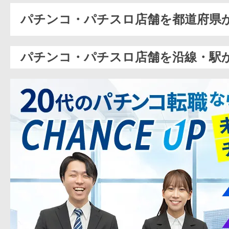
パチンコ・パチスロ店舗を都道府県
パチンコ・パチスロ店舗を沿線・駅