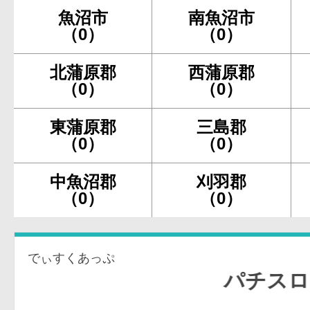
魚沼市
南魚沼市
（0）
（0）
北蒲原郡
西蒲原郡
（0）
（0）
東蒲原郡
三島郡
（0）
（0）
中魚沼郡
刈羽郡
（0）
（0）
でぃすくあっぷ
パチスロディ