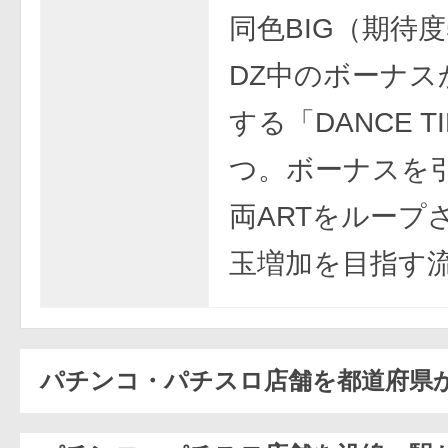
同色BIG（期待度
DZ中のボーナス
する「DANCE T
つ。ボーナスを
両ARTをループ
玉増加を目指す
パチンコ・パチスロ店舗を都道府県