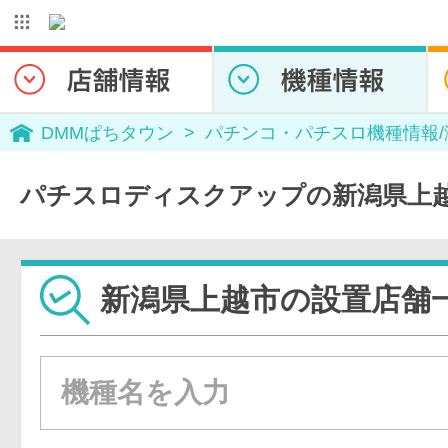
DMMぱちタウン
パチンコ・パチスロ機種情報
パチスロディスクアップの新潟県上
新潟県上越市の設置店舗