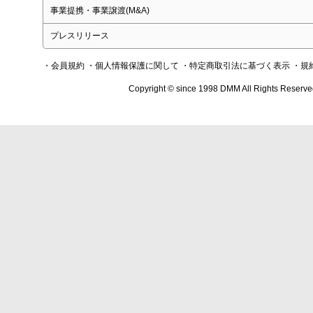
事業提携・事業譲渡(M&A)
プレスリリース
・会員規約
・個人情報保護に関して
・特定商取引法に基づく表示
・規
Copyright © since 1998 DMM All Rights Reserve