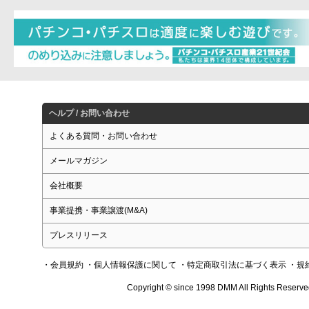
ヘルプ / お問い合わせ
よくある質問・お問い合わせ
メールマガジン
会社概要
事業提携・事業譲渡(M&A)
プレスリリース
・会員規約
・個人情報保護に関して
・特定商取引法に基づく表示
・規
Copyright © since 1998 DMM All Rights Reserve