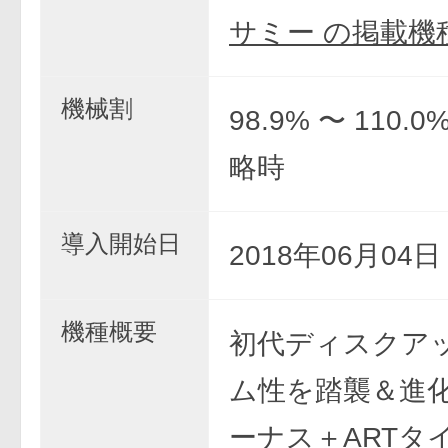
サミー の掲載機
機械割
98.9% 〜 110.
略時
導入開始日
2018年06月04
機種概要
初代ディスクア
ム性を踏襲＆進
ーナス＋ARTタ