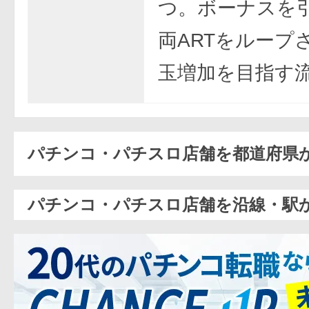
つ。ボーナスを
両ARTをループ
玉増加を目指す
パチンコ・パチスロ店舗を都道府県
パチンコ・パチスロ店舗を沿線・駅