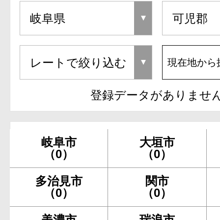
現在地から
登録データがありませ
岐阜市
大垣市
（0）
（0）
多治見市
関市
（0）
（0）
美濃市
瑞浪市