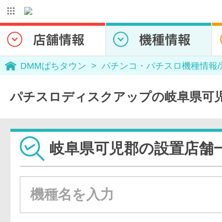
DMMぱちタウン
パチンコ・パチスロ機種情報
パチスロディスクアップの岐阜県可
岐阜県可児郡の設置店舗