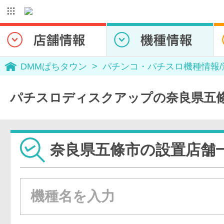
DMMぱちタウン
パチンコ・パチスロ機種情報
パチスロディスクアップの奈良県五
奈良県五條市の設置店舗