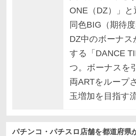
ONE（DZ）」
同色BIG（期待度
DZ中のボーナス
する「DANCE T
つ。ボーナスを
両ARTをループ
玉増加を目指す
パチンコ・パチスロ店舗を都道府県