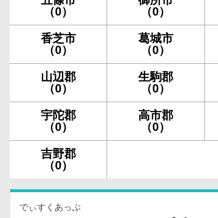
（0）
（0）
香芝市
葛城市
（0）
（0）
山辺郡
生駒郡
（0）
（0）
宇陀郡
高市郡
（0）
（0）
吉野郡
（0）
でぃすくあっぷ