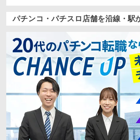
パチンコ・パチスロ店舗を沿線・駅