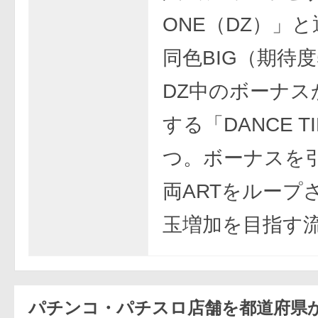
ONE（DZ）」
同色BIG（期待度
DZ中のボーナス
する「DANCE T
つ。ボーナスを
両ARTをループ
玉増加を目指す
パチンコ・パチスロ店舗を都道府県