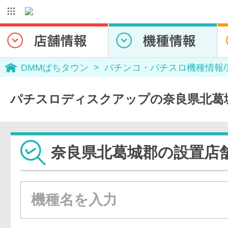
DMMぱちタウン
パチンコ・パチスロ機種情報
パチスロディスクアップの奈良県北葛
奈良県北葛城郡の設置店