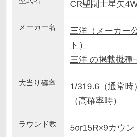
型式名
CR聖闘士星矢4W
メーカー名
三洋（メーカー
ト）
三洋 の掲載機種
大当り確率
1/319.6（通常時）
（高確率時）
ラウンド数
5or15R×9カウ