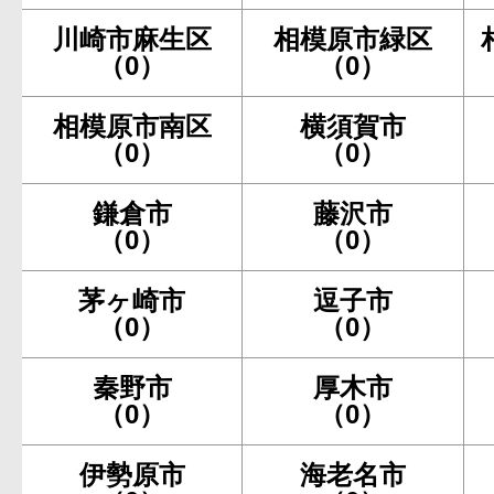
川崎市麻生区
相模原市緑区
（0）
（0）
相模原市南区
横須賀市
（0）
（0）
鎌倉市
藤沢市
（0）
（0）
茅ヶ崎市
逗子市
（0）
（0）
秦野市
厚木市
（0）
（0）
伊勢原市
海老名市