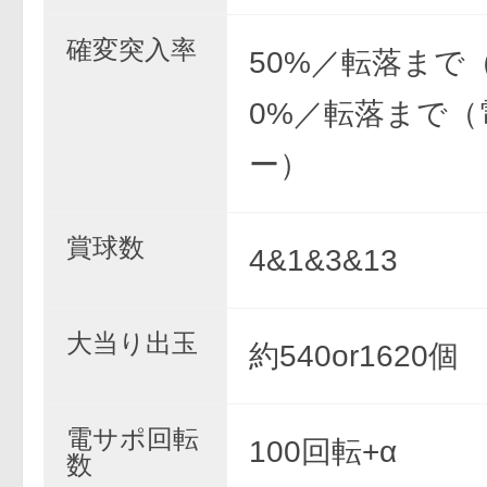
確変突入率
50%／転落まで（
0%／転落まで（
ー）
賞球数
4&1&3&13
大当り出玉
約540or1620個
電サポ回転
100回転+α
数