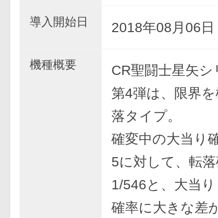
導入開始日
2018年08月06
機種概要
CR聖闘士星矢シ
第4弾は、限界を
落タイプ。
確変中の大当り確率
5に対して、転落
1/546と、大当
確率に大きな差