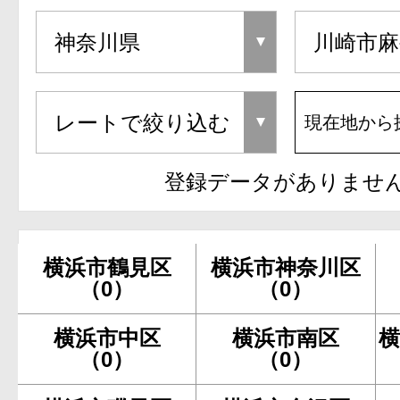
現在地から
登録データがありませ
横浜市鶴見区
横浜市神奈川区
（0）
（0）
横浜市中区
横浜市南区
横
（0）
（0）