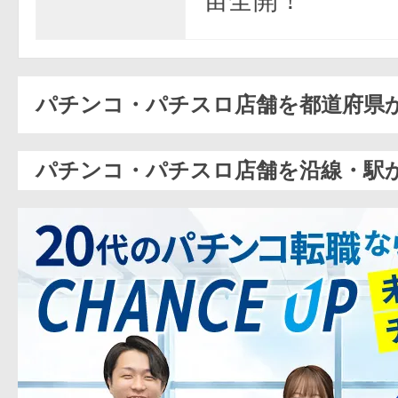
宙全開！
パチンコ・パチスロ店舗を都道府県
パチンコ・パチスロ店舗を沿線・駅