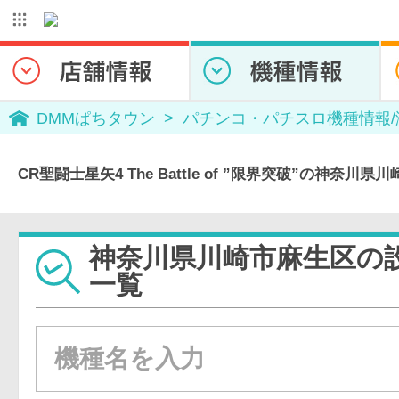
DMMぱちタウン
パチンコ・パチスロ機種情報
CR聖闘士星矢4 The Battle of ”限界突破”の神奈
神奈川県川崎市麻生区の
一覧