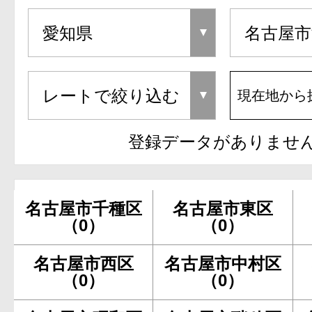
現在地から
登録データがありませ
名古屋市千種区
名古屋市東区
（0）
（0）
名古屋市西区
名古屋市中村区
（0）
（0）