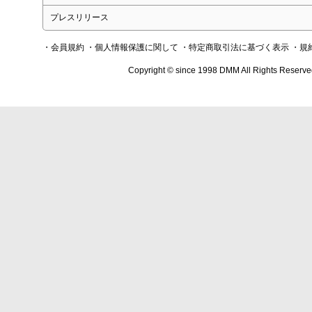
プレスリリース
・会員規約
・個人情報保護に関して
・特定商取引法に基づく表示
・規
Copyright © since 1998 DMM All Rights Reserve