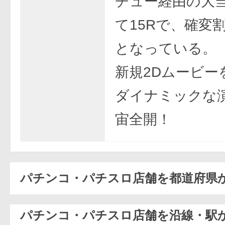
チュー経由の大
て15Rで、確変割
となっている。
新規2Dムービー
ダイナミックな
宙全開！
パチンコ・パチスロ店舗を都道府県
パチンコ・パチスロ店舗を沿線・駅