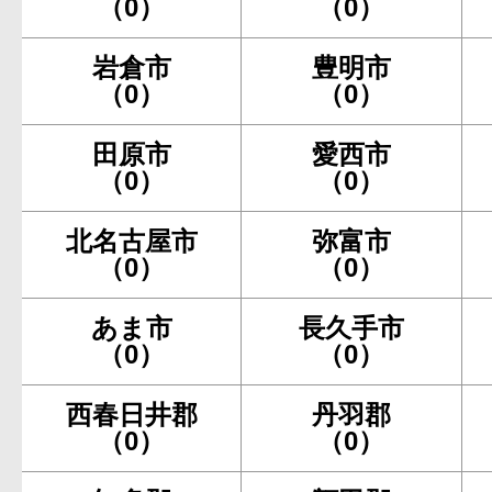
（0）
（0）
岩倉市
豊明市
（0）
（0）
田原市
愛西市
（0）
（0）
北名古屋市
弥富市
（0）
（0）
あま市
長久手市
（0）
（0）
西春日井郡
丹羽郡
（0）
（0）