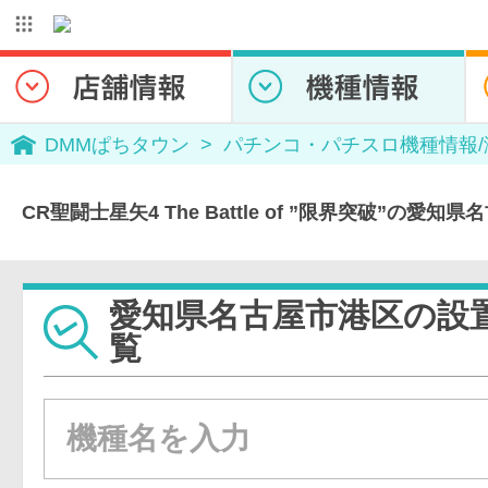
DMMぱちタウン
パチンコ・パチスロ機種情報
CR聖闘士星矢4 The Battle of ”限界突破”の愛
愛知県名古屋市港区の設
覧