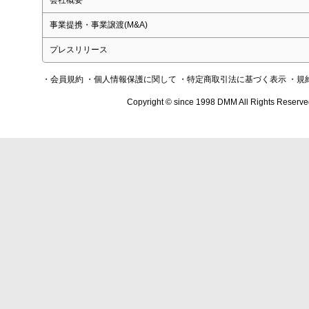
会社概要
事業提携・事業譲渡(M&A)
プレスリリース
・会員規約
・個人情報保護に関して
・特定商取引法に基づく表示
・規
Copyright © since 1998 DMM All Rights Reserve