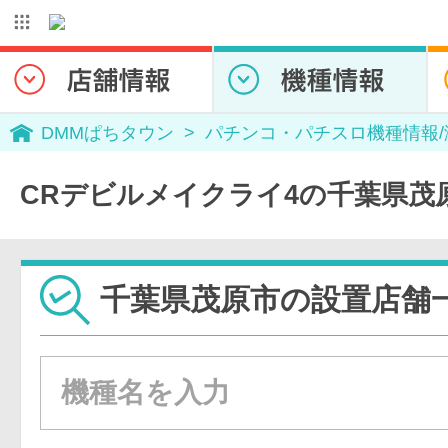
DMMぱちタウン
パチンコ・パチスロ機種情報
CRデビルメイクライ4の千葉県茂
千葉県茂原市の設置店舗