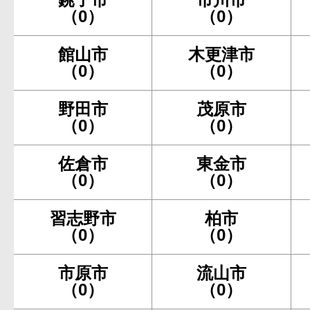
（0）
（0）
館山市
木更津市
（0）
（0）
野田市
茂原市
（0）
（0）
佐倉市
東金市
（0）
（0）
習志野市
柏市
（0）
（0）
市原市
流山市
（0）
（0）