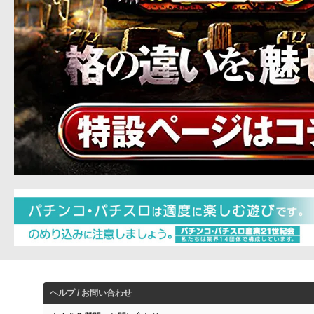
ヘルプ / お問い合わせ