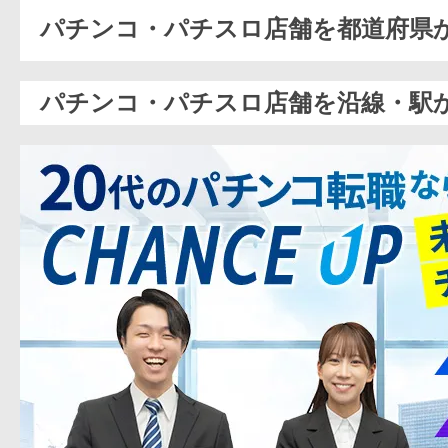
パチンコ・パチスロ店舗を都道府県
パチンコ・パチスロ店舗を沿線・駅