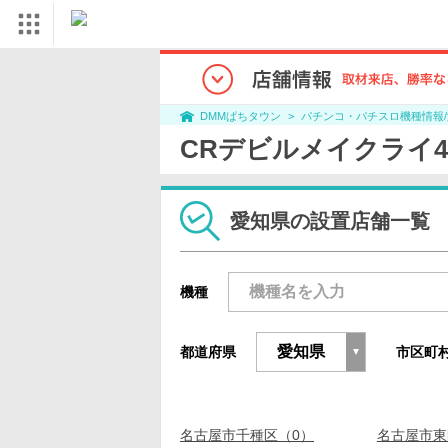
パチンコ・パチスロ機種情報
DMMぱちタウン
CRデビルメイクライ
愛知県の設置店舗一覧
機種
都道府県
市区町
名古屋市千種区（0）
名古屋市東