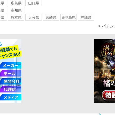
山県
広島県
山口県
媛県
高知県
崎県
熊本県
大分県
宮崎県
鹿児島県
沖縄県
> パチ