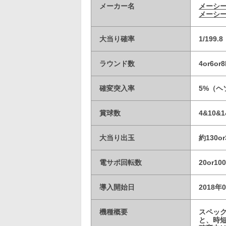
メーカー名
メーシ
メーシー
大当り確率
1/199
ラウンド数
4or6o
確変突入率
5%（ヘ
賞球数
4&10&1
大当り出玉
約130o
電サポ回転数
20or1
導入開始日
2018年
機種概要
スペック
と、時