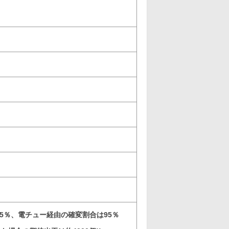
5％、電チュー経由の確変割合は95％