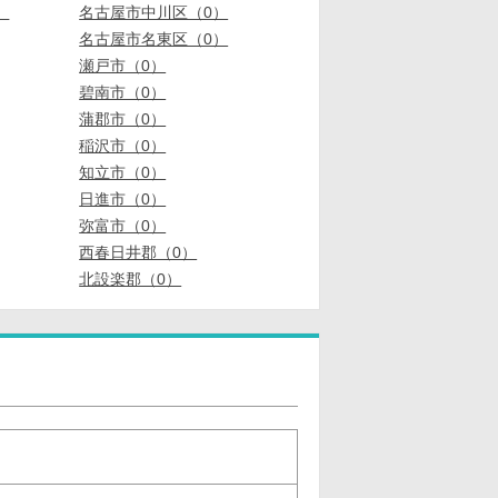
）
名古屋市中川区（0）
名古屋市名東区（0）
瀬戸市（0）
碧南市（0）
蒲郡市（0）
稲沢市（0）
知立市（0）
日進市（0）
弥富市（0）
西春日井郡（0）
北設楽郡（0）