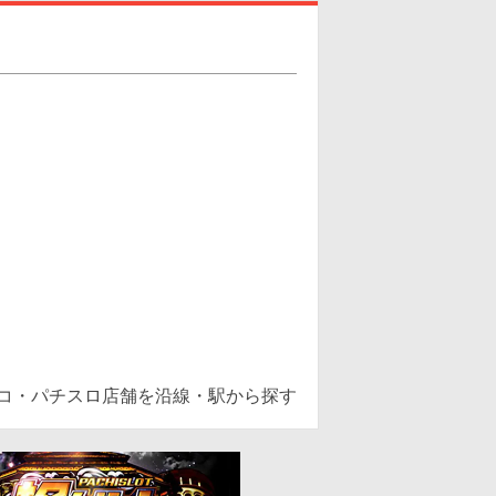
ンコ・パチスロ店舗を沿線・駅から探す