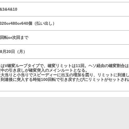
&3&4&10
r320or480or640個（払い出し）
00回転or次回まで
08月20日（月）
はV確変ループタイプで、確変リミットは11回。ヘソ経由の確変割合は
短中の引き戻しが確変突入のメインルートとなる。
大当りと小当りでスピーディーに出玉の増加を図り、リミットに到達した場
ト到達後に突入する時短100回転で引き戻すたびにリミットがセットさ
！