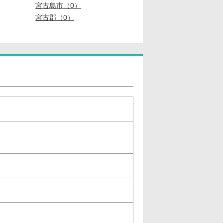
宮古島市（0）
宮古郡（0）