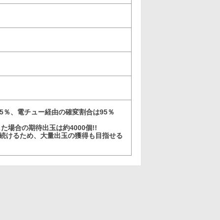
5％、電チュー経由の確変割合は95％
合の期待出玉は約4000個!!
れ続けるため、大量出玉の獲得も目指せる