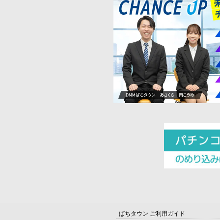
ぱちタウン ご利用ガイド