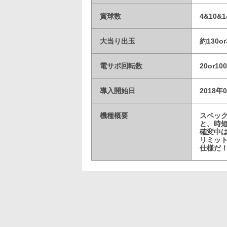
賞球数
4&10&1
大当り出玉
約130o
電サポ回転数
20or1
導入開始日
2018年
機種概要
スペック
と、時
確変中は
リミッ
仕様だ