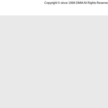
Copyright © since 1998 DMM All Rights Reserve