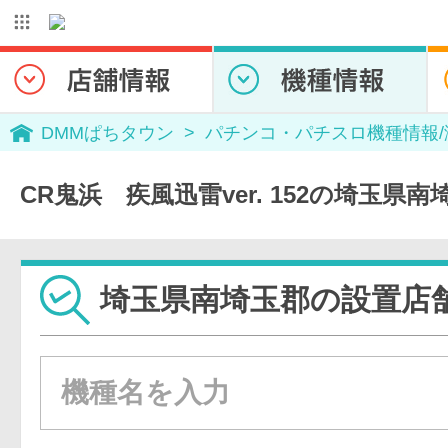
DMMぱちタウン
パチンコ・パチスロ機種情報
CR鬼浜 疾風迅雷ver. 152の埼玉県
埼玉県南埼玉郡の設置店