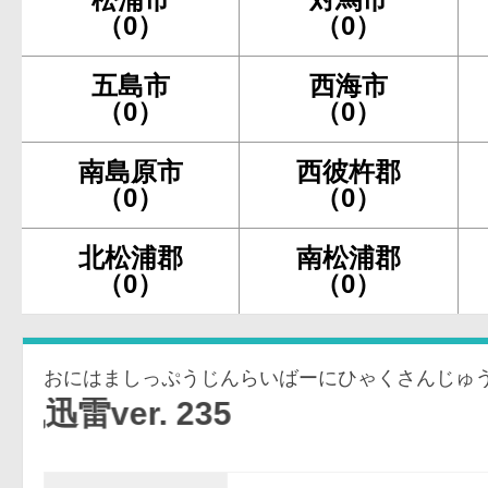
（0）
（0）
五島市
西海市
（0）
（0）
南島原市
西彼杵郡
（0）
（0）
北松浦郡
南松浦郡
（0）
（0）
おにはましっぷうじんらいばーにひゃくさんじゅ
er. 235