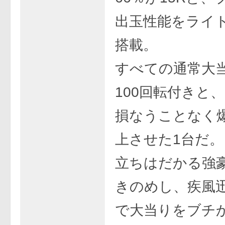
出玉性能をライ
搭載。
すべての通常大
100回転付きと
損なうことなく
上させた1台だ。
立ちはだかる強
きのめし、疾風
で大当りをブチか