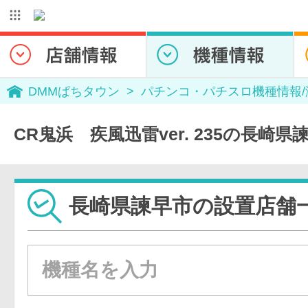
DMMぱちタウン
パチンコ・パチスロ機種情報
CR鬼浜 疾風迅雷ver. 235の長崎
長崎県諫早市の設置店舗