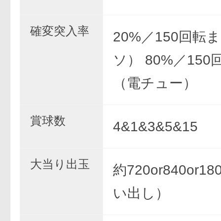
確変突入率
20%／150回転
ソ） 80%／15
（電チュー）
賞球数
4&1&3&5&15
大当り出玉
約720or840or1
い出し）