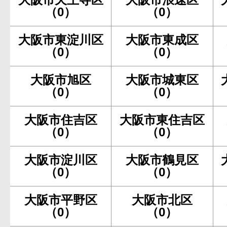
（0）
（0）
大阪市東淀川区
大阪市東成区
（0）
（0）
大阪市旭区
大阪市城東区
（0）
（0）
大阪市住吉区
大阪市東住吉区
（0）
（0）
大阪市淀川区
大阪市鶴見区
（0）
（0）
大阪市平野区
大阪市北区
（0）
（0）