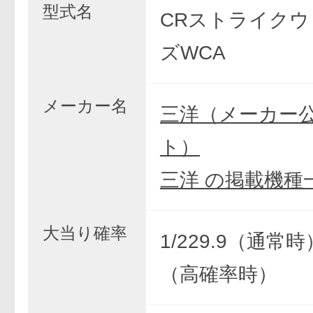
型式名
CRストライク
ズWCA
メーカー名
三洋（メーカー
ト）
三洋 の掲載機種
大当り確率
1/229.9（通常時）
（高確率時）