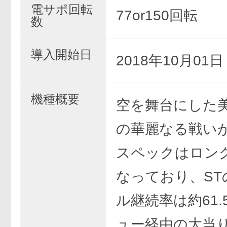
電サポ回転
77or150回転
数
導入開始日
2018年10月01
機種概要
空を舞台にした
の華麗なる戦い
スペックはロング
なっており、ST
ル継続率は約61.
ュー経由の大当