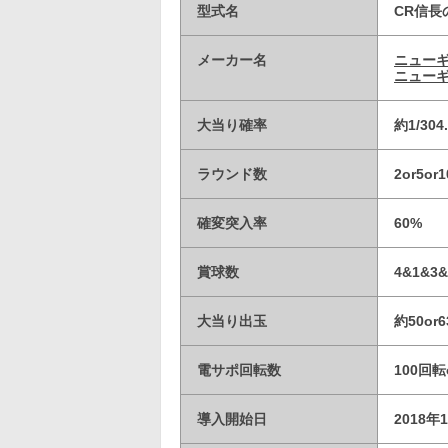
型式名
CR信長
メーカー名
ニュー
ニューギ
大当り確率
約1/30
ラウンド数
2or5o
確変突入率
60%
賞球数
4&1&3&
大当り出玉
約50or6
電サポ回転数
100回
導入開始日
2018年