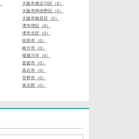
）
大阪市東淀川区（0）
大阪市阿倍野区（0）
大阪市鶴見区（0）
堺市堺区（0）
堺市北区（0）
吹田市（0）
枚方市（0）
寝屋川市（0）
箕面市（0）
高石市（0）
交野市（0）
泉北郡（0）