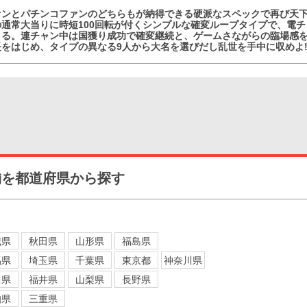
ァンとパチンコファンのどちらもが納得できる硬派なスペックで再び天下
通常大当りに時短100回転が付くシンプルな確変ループタイプで、電チュ
きる。連チャン中は国獲り成功で確変継続と、ゲームさながらの臨場感
をはじめ、タイプの異なる9人から大名を選びだし乱世を手中に収めよ!
舗を都道府県から探す
城県
秋田県
山形県
福島県
馬県
埼玉県
千葉県
東京都
神奈川県
川県
福井県
山梨県
長野県
知県
三重県