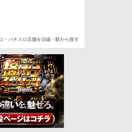
ンコ・パチスロ店舗を沿線・駅から探す