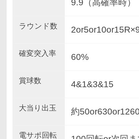
9.9（高確率時）
ラウンド数
2or5or10or15
確変突入率
60%
賞球数
4&1&3&15
大当り出玉
約50or630or126
電サポ回転
100回転or次回