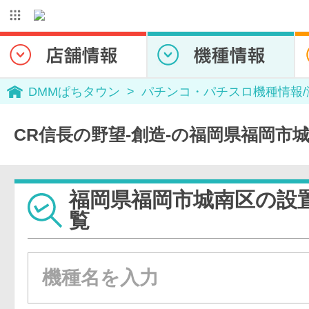
DMMぱちタウン
パチンコ・パチスロ機種情報
CR信長の野望-創造-の福岡県福岡市
福岡県福岡市城南区の設
覧