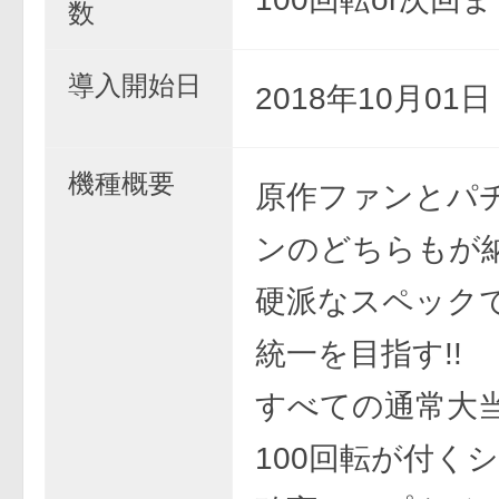
数
導入開始日
2018年10月01
機種概要
原作ファンとパ
ンのどちらもが
硬派なスペック
統一を目指す!!
すべての通常大
100回転が付く