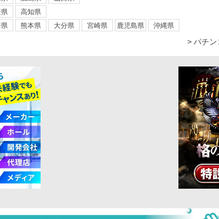
媛県
高知県
崎県
熊本県
大分県
宮崎県
鹿児島県
沖縄県
> パチ