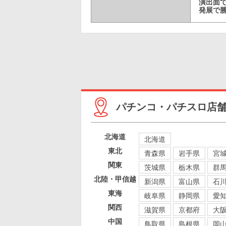
演出面
発展で
パチンコ・パチスロ店
北海道
北海道
東北
青森県
岩手県
宮
関東
茨城県
栃木県
群
北陸・甲信越
新潟県
富山県
石
東海
岐阜県
静岡県
愛
関西
滋賀県
京都府
大
中国
鳥取県
島根県
岡