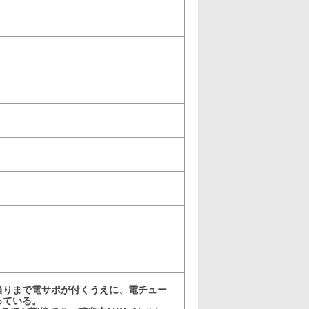
当りまで電サポが付くうえに、電チュー
っている。