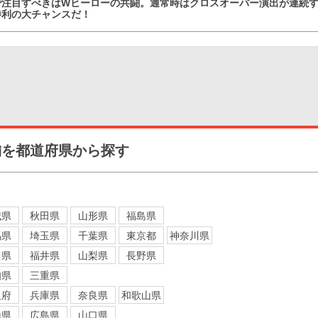
で注目すべきはWヒーローの共闘。通常時はクロスオーバー演出が連続
勝利の大チャンスだ！
舗を都道府県から探す
城県
秋田県
山形県
福島県
馬県
埼玉県
千葉県
東京都
神奈川県
川県
福井県
山梨県
長野県
知県
三重県
阪府
兵庫県
奈良県
和歌山県
山県
広島県
山口県