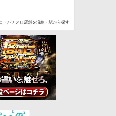
ンコ・パチスロ店舗を沿線・駅から探す