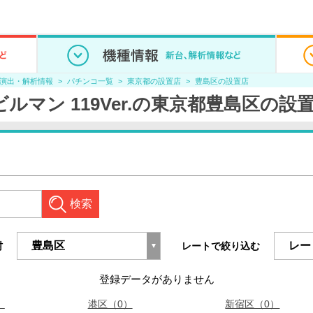
/演出・解析情報
パチンコ一覧
東京都の設置店
豊島区の設置店
ビルマン 119Ver.の東京都豊島区の設
検索
村
レートで絞り込む
登録データがありません
）
港区（0）
新宿区（0）