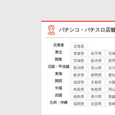
パチンコ・パチスロ店
北海道
北海道
東北
青森県
岩手県
宮
関東
茨城県
栃木県
群
北陸・甲信越
新潟県
富山県
石
東海
岐阜県
静岡県
愛
関西
滋賀県
京都府
大
中国
鳥取県
島根県
岡
四国
徳島県
香川県
愛
九州・沖縄
福岡県
佐賀県
長