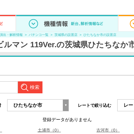
/演出・解析情報
パチンコ一覧
茨城県の設置店
ひたちなか市の設置店
ビルマン 119Ver.の茨城県ひたちな
検索
村
レートで絞り込む
登録データがありません
）
土浦市（0）
古河市（0）