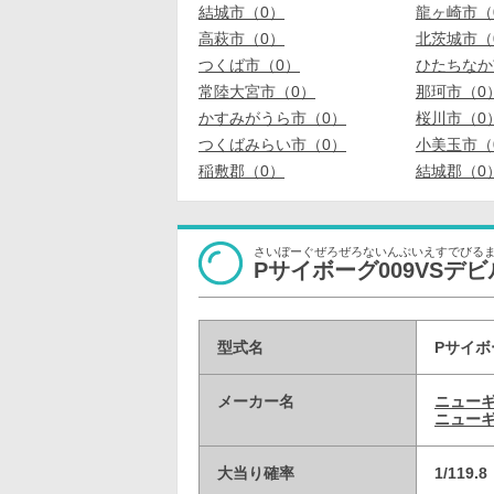
結城市（0）
龍ヶ崎市（
高萩市（0）
北茨城市（
つくば市（0）
ひたちなか
常陸大宮市（0）
那珂市（0
かすみがうら市（0）
桜川市（0
つくばみらい市（0）
小美玉市（
稲敷郡（0）
結城郡（0
さいぼーぐぜろぜろないんぶいえすでびる
Pサイボーグ009VSデビルマ
型式名
Pサイボ
メーカー名
ニュー
ニューギ
大当り確率
1/119