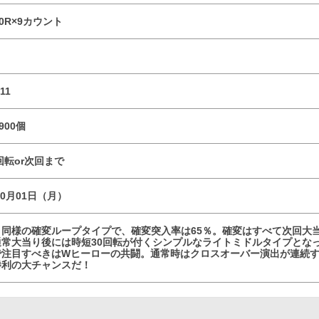
r10R×9カウント
11
900個
0回転or次回まで
10月01日（月）
と同様の確変ループタイプで、確変突入率は65％。確変はすべて次回大
通常大当り後には時短30回転が付くシンプルなライトミドルタイプとな
で注目すべきはWヒーローの共闘。通常時はクロスオーバー演出が連続
勝利の大チャンスだ！