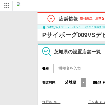
パチンコ・パチスロ機種情報
DMMぱちタウン
Pサイボーグ009VSデ
茨城県の設置店舗一覧
機種
都道府県
市区町
水戸市（0）
日立市（0