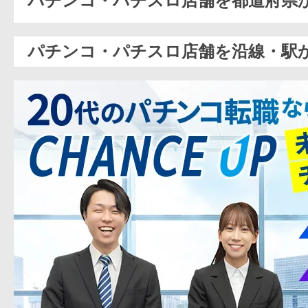
パチンコ・パチスロ店舗を都道府県
パチンコ・パチスロ店舗を沿線・駅