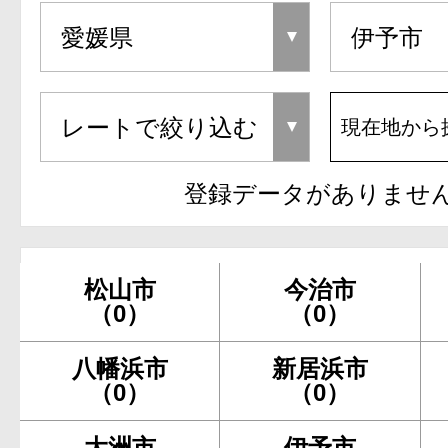
現在地から
登録データがありませ
松山市
今治市
（0）
（0）
八幡浜市
新居浜市
（0）
（0）
大洲市
伊予市