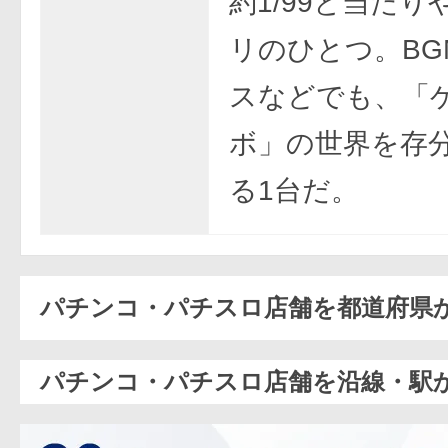
約1/99と当た
リのひとつ。BG
スなどでも、「
ボ」の世界を存
る1台だ。
パチンコ・パチスロ店舗を都道府県
パチンコ・パチスロ店舗を沿線・駅