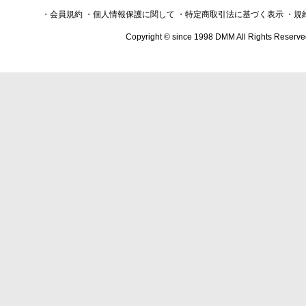
・会員規約
・個人情報保護に関して
・特定商取引法に基づく表示
・規
Copyright © since 1998 DMM All Rights Reserve