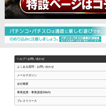
ヘルプ / お問い合わせ
よくある質問・お問い合わせ
メールマガジン
会社概要
事業提携・事業譲渡(M&A)
プレスリリース