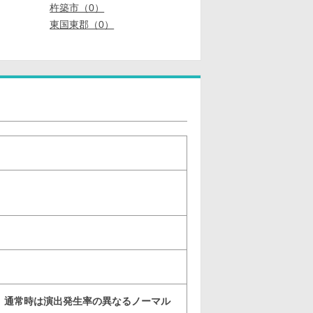
杵築市（0）
東国東郡（0）
。通常時は演出発生率の異なるノーマル