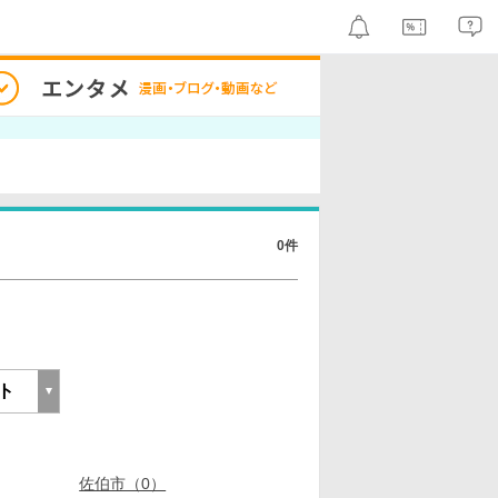
0件
佐伯市（0）