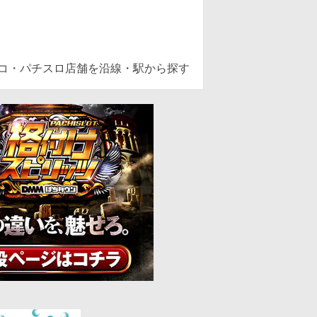
ンコ・パチスロ店舗を沿線・駅から探す