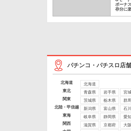
ボーナス
存分に楽
パチンコ・パチスロ店
北海道
北海道
東北
青森県
岩手県
宮
関東
茨城県
栃木県
群
北陸・甲信越
新潟県
富山県
石
東海
岐阜県
静岡県
愛
関西
滋賀県
京都府
大