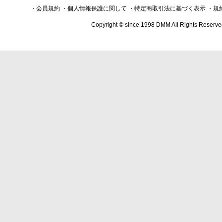
・会員規約
・個人情報保護に関して
・特定商取引法に基づく表示
・規
Copyright © since 1998 DMM All Rights Reserve