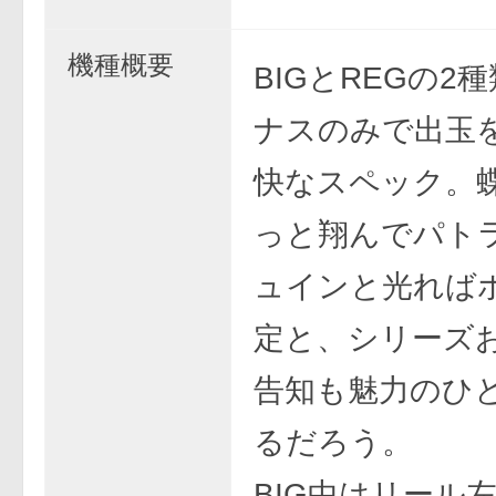
機種概要
BIGとREGの2
ナスのみで出玉
快なスペック。
っと翔んでパト
ュインと光れば
定と、シリーズ
告知も魅力のひ
るだろう。
BIG中はリール