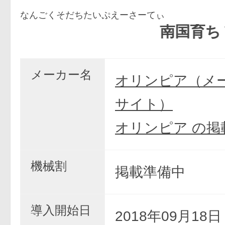
なんごくそだちたいぷえーさーてぃ
南国育ち TYPE-
メーカー名
オリンピア（メ
サイト）
オリンピア の掲
機械割
掲載準備中
導入開始日
2018年09月18