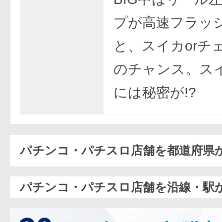
プが高速フラッ
と、スイカorチ
のチャンス。ス
には秘密が!?
パチンコ・パチスロ店舗を都道府県
パチンコ・パチスロ店舗を沿線・駅