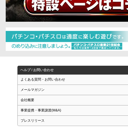
ヘルプ / お問い合わせ
よくある質問・お問い合わせ
メールマガジン
会社概要
事業提携・事業譲渡(M&A)
プレスリリース