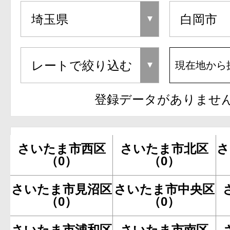
現在地から
登録データがありませ
さいたま市西区
さいたま市北区
さ
（0）
（0）
さいたま市見沼区
さいたま市中央区
（0）
（0）
さいたま市浦和区
さいたま市南区