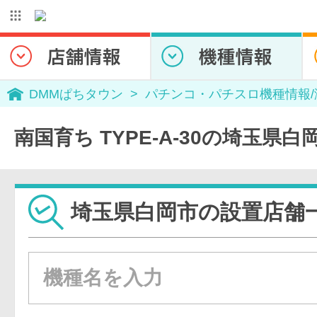
DMMぱちタウン
パチンコ・パチスロ機種情報
南国育ち TYPE-A-30の埼玉県
埼玉県白岡市の設置店舗