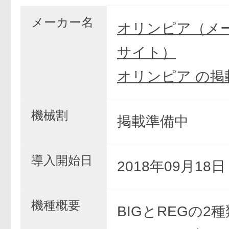
メーカー名
オリンピア（メ
サイト）
オリンピア の掲
機械割
掲載準備中
導入開始日
2018年09月18
機種概要
BIGとREGの2