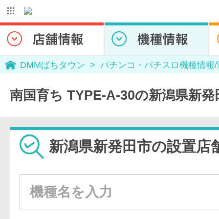
DMMぱちタウン
パチンコ・パチスロ機種情報
南国育ち TYPE-A-30の新潟県
新潟県新発田市の設置店