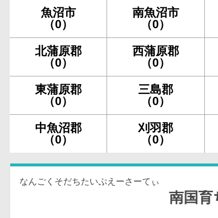
魚沼市
南魚沼市
（0）
（0）
北蒲原郡
西蒲原郡
（0）
（0）
東蒲原郡
三島郡
（0）
（0）
中魚沼郡
刈羽郡
（0）
（0）
なんごくそだちたいぷえーさーてぃ
南国育ち TYP