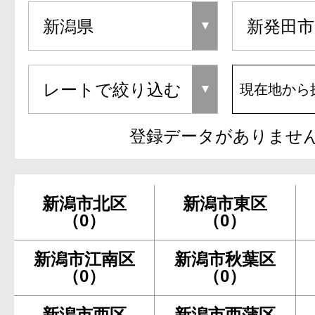
現在地から
登録データがありませ
新潟市北区
新潟市東区
（0）
（0）
新潟市江南区
新潟市秋葉区
（0）
（0）
新潟市西区
新潟市西蒲区