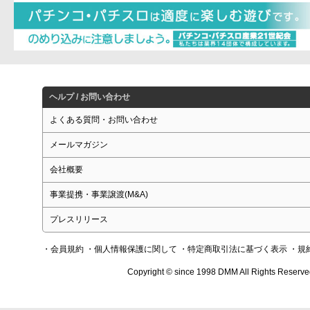
ヘルプ / お問い合わせ
よくある質問・お問い合わせ
メールマガジン
会社概要
事業提携・事業譲渡(M&A)
プレスリリース
・会員規約
・個人情報保護に関して
・特定商取引法に基づく表示
・規
Copyright © since 1998 DMM All Rights Reserve