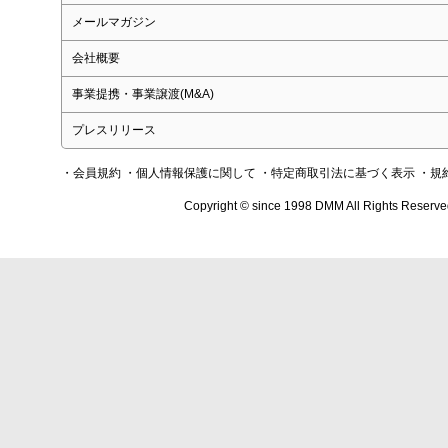
メールマガジン
会社概要
事業提携・事業譲渡(M&A)
プレスリリース
・会員規約
・個人情報保護に関して
・特定商取引法に基づく表示
・規
Copyright © since 1998 DMM All Rights Reserve