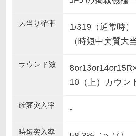
JFJ の掲載機種
大当り確率
1/319（通常時） 1
（時短中実質大
ラウンド数
8or13or14or15
10（上）カウン
確変突入率
-
時短突入率
58.3%（ヘソ）