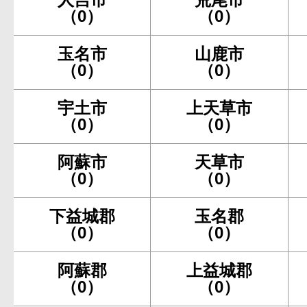
（0）
（0）
玉名市
山鹿市
（0）
（0）
宇土市
上天草市
（0）
（0）
阿蘇市
天草市
（0）
（0）
下益城郡
玉名郡
（0）
（0）
阿蘇郡
上益城郡
（0）
（0）