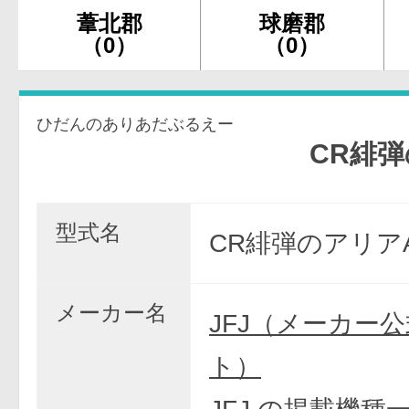
葦北郡
球磨郡
（0）
（0）
ひだんのありあだぶるえー
CR緋弾のア
型式名
CR緋弾のアリアA
メーカー名
JFJ（メーカー
ト）