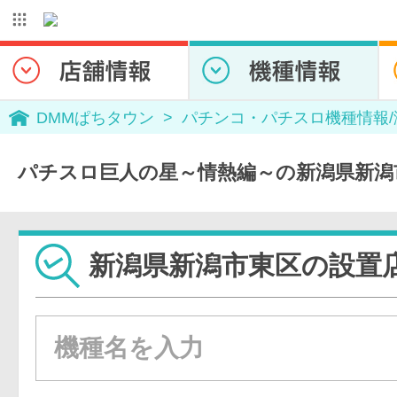
DMMぱちタウン
パチンコ・パチスロ機種情報
パチスロ巨人の星～情熱編～の新潟県新潟
新潟県新潟市東区の設置