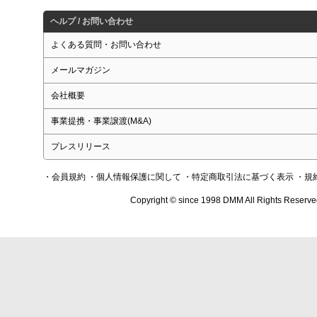
ヘルプ / お問い合わせ
よくある質問・お問い合わせ
メールマガジン
会社概要
事業提携・事業譲渡(M&A)
プレスリリース
・会員規約
・個人情報保護に関して
・特定商取引法に基づく表示
・規
Copyright © since 1998 DMM All Rights Reserve