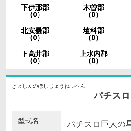
下伊那郡
木曽郡
（0）
（0）
北安曇郡
埴科郡
（0）
（0）
下高井郡
上水内郡
（0）
（0）
きょじんのほしじょうねつへん
パチスロ巨人
型式名
パチスロ巨人の星