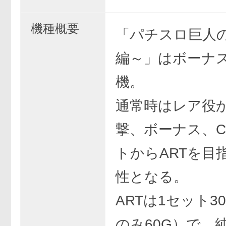
機種概要
「パチスロ巨人
編～」はボーナス
機。
通常時はレア役
撃、ボーナス、C
トからARTを目
性となる。
ARTは1セット3
のみ60G）で、純