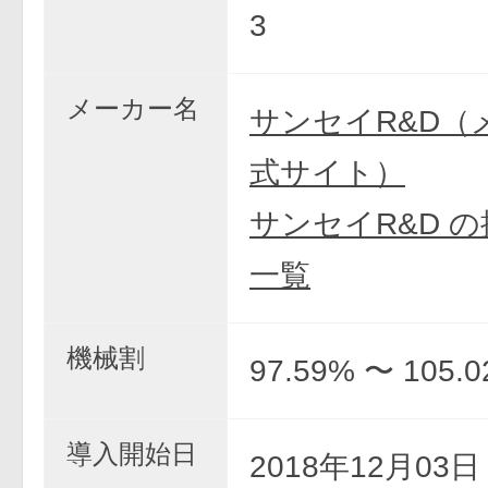
3
メーカー名
サンセイR&D（
式サイト）
サンセイR&D 
一覧
機械割
97.59% 〜 105.
導入開始日
2018年12月03