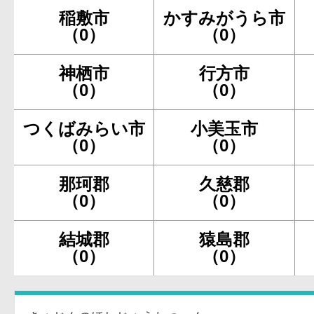
稲敷市
かすみがうら市
（0）
（0）
神栖市
行方市
（0）
（0）
つくばみらい市
小美玉市
（0）
（0）
那珂郡
久慈郡
（0）
（0）
結城郡
猿島郡
（0）
（0）