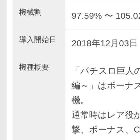
機械割
97.59% 〜 105.
導入開始日
2018年12月03
機種概要
「パチスロ巨人
編～」はボーナス
機。
通常時はレア役
撃、ボーナス、C