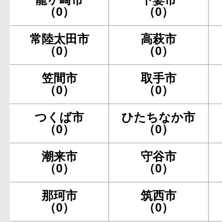
（0）
（0）
常陸太田市
高萩市
（0）
（0）
笠間市
取手市
（0）
（0）
つくば市
ひたちなか市
（0）
（0）
潮来市
守谷市
（0）
（0）
那珂市
筑西市
（0）
（0）