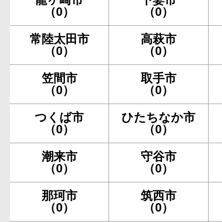
（0）
（0）
常陸太田市
高萩市
（0）
（0）
笠間市
取手市
（0）
（0）
つくば市
ひたちなか市
（0）
（0）
潮来市
守谷市
（0）
（0）
那珂市
筑西市
（0）
（0）