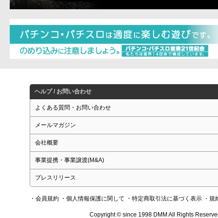
ヘルプ / お問い合わせ
よくある質問・お問い合わせ
メールマガジン
会社概要
事業提携・事業譲渡(M&A)
プレスリリース
・会員規約
・個人情報保護に関して
・特定商取引法に基づく表示
・規
Copyright © since 1998 DMM All Rights Reserve