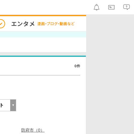
0件
防府市（0）