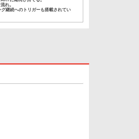
な流れ。
ング継続へのトリガーも搭載されてい