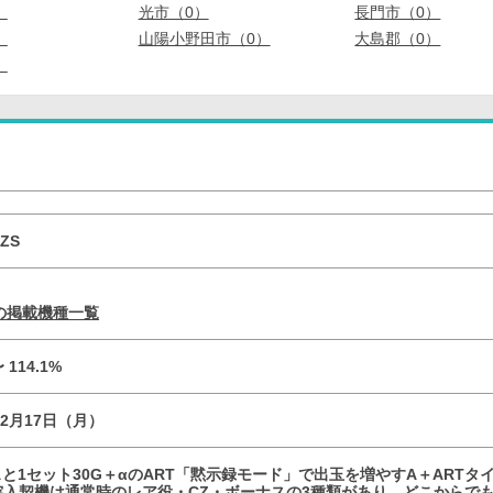
）
光市（0）
長門市（0）
）
山陽小野田市（0）
大島郡（0）
）
ZS
の掲載機種一覧
〜 114.1%
12月17日（月）
と1セット30G＋αのART「黙示録モード」で出玉を増やすA＋ARTタ
突入契機は通常時のレア役・CZ・ボーナスの3種類があり、どこからでも