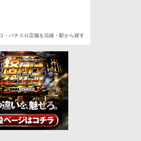
ンコ・パチスロ店舗を沿線・駅から探す