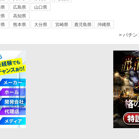
山県
広島県
山口県
媛県
高知県
崎県
熊本県
大分県
宮崎県
鹿児島県
沖縄県
> パチ