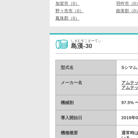
加賀市（0）
羽咋市（0
野々市市（0）
能美郡（0
鳳珠郡（0）
しまむすこさーてぃ
島漢-30
型式名
Sシマム
メーカー名
アムテ
アムテッ
機械割
97.5% 
導入開始日
2019年
機種概要
通常時
いる。