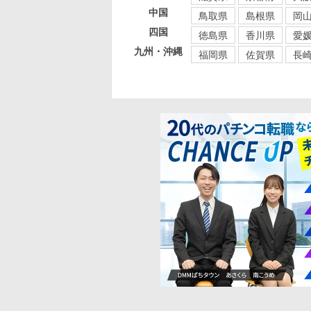
中国
鳥取県
島根県
岡
四国
徳島県
香川県
愛
九州・沖縄
福岡県
佐賀県
長