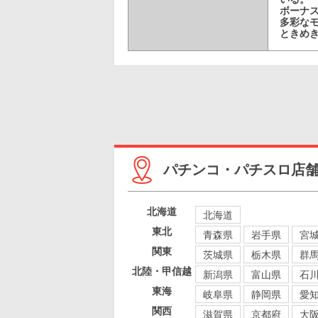
ボーナス
多彩な
ときめ
パチンコ・パチスロ店
北海道
北海道
東北
青森県
岩手県
宮
関東
茨城県
栃木県
群
北陸・甲信越
新潟県
富山県
石
東海
岐阜県
静岡県
愛
関西
滋賀県
京都府
大