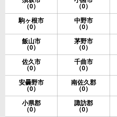
（0）
（0）
駒ヶ根市
中野市
（0）
（0）
飯山市
茅野市
（0）
（0）
佐久市
千曲市
（0）
（0）
安曇野市
南佐久郡
（0）
（0）
小県郡
諏訪郡
（0）
（0）