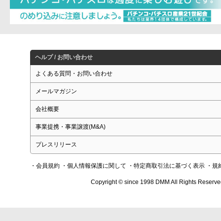
ヘルプ / お問い合わせ
よくある質問・お問い合わせ
メールマガジン
会社概要
事業提携・事業譲渡(M&A)
プレスリリース
・会員規約
・個人情報保護に関して
・特定商取引法に基づく表示
・規
Copyright © since 1998 DMM All Rights Reserve