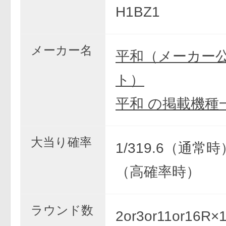
H1BZ1
メーカー名
平和（メーカー
ト）
平和 の掲載機種
大当り確率
1/319.6（通常時）
（高確率時）
ラウンド数
2or3or11or16