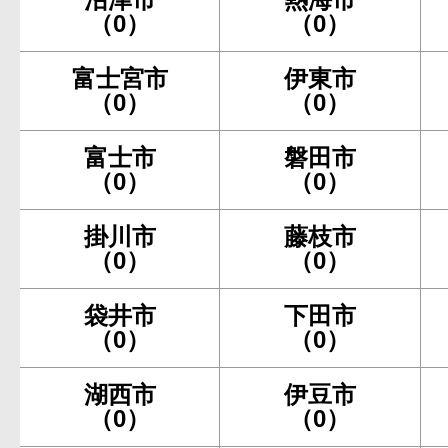
（0）
（0）
富士宮市
伊東市
（0）
（0）
富士市
磐田市
（0）
（0）
掛川市
藤枝市
（0）
（0）
袋井市
下田市
（0）
（0）
湖西市
伊豆市
（0）
（0）