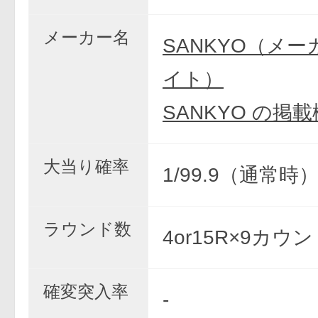
メーカー名
SANKYO（メ
イト）
SANKYO の掲
大当り確率
1/99.9（通常時
ラウンド数
4or15R×9カウ
確変突入率
-