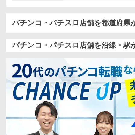
パチンコ・パチスロ店舗を都道府県
パチンコ・パチスロ店舗を沿線・駅