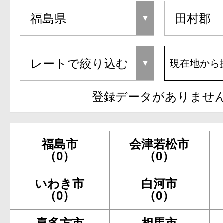
現在地から
登録データがありませ
福島市
会津若松市
（0）
（0）
いわき市
白河市
（0）
（0）
喜多方市
相馬市