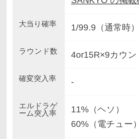
SANKYO の掲
大当り確率
1/99.9（通常時
ラウンド数
4or15R×9カウ
確変突入率
-
エルドラゲ
11%（ヘソ）
ーム突入率
60%（電チュー