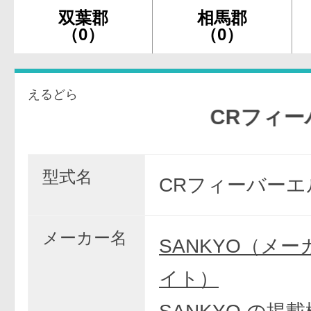
双葉郡
相馬郡
（0）
（0）
えるどら
CRフィーバー
型式名
CRフィーバーエ
メーカー名
SANKYO（メ
イト）