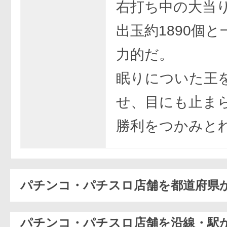
右打ち中の大当
出玉約1890個
力的だ。
眠りについた王
せ、目にも止ま
勝利をつかみと
パチンコ・パチスロ店舗を都道府県
パチンコ・パチスロ店舗を沿線・駅