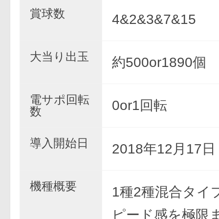
賞球数
4&2&3&7&15
大当り出玉
約500or1890個
電サポ回転
0or1回転
数
導入開始日
2018年12月17
機種概要
1種2種混合タイ
ピード感を極限