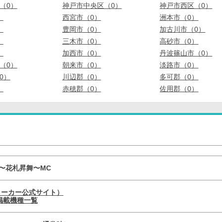
（0）
神戸市中央区（0）
神戸市西区（0）
）
西宮市（0）
洲本市（0）
）
豊岡市（0）
加古川市（0）
）
三木市（0）
高砂市（0）
）
加西市（0）
丹波篠山市（0）
（0）
朝来市（0）
淡路市（0）
0）
川辺郡（0）
多可郡（0）
）
赤穂郡（0）
佐用郡（0）
〜花札昇舞〜MC
メーカー公式サイト）
掲載機種一覧