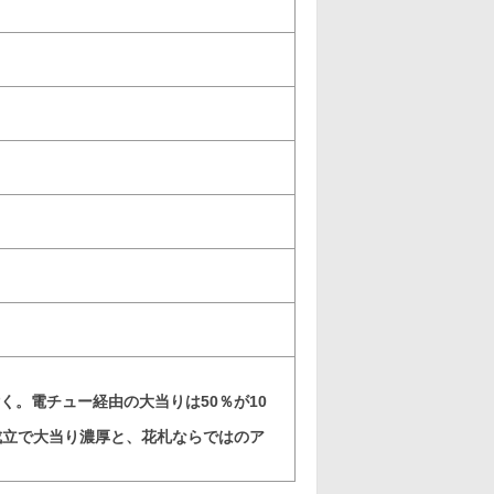
く。電チュー経由の大当りは50％が10
成立で大当り濃厚と、花札ならではのア