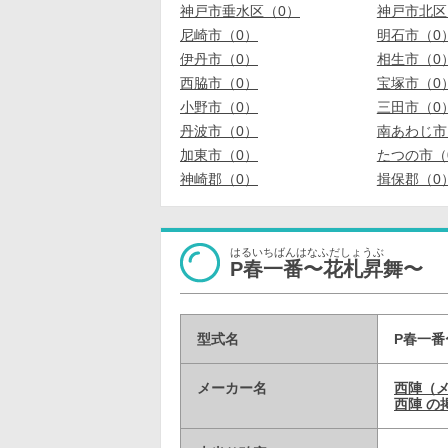
神戸市垂水区（0）
神戸市北区
尼崎市（0）
明石市（0
伊丹市（0）
相生市（0
西脇市（0）
宝塚市（0
小野市（0）
三田市（0
丹波市（0）
南あわじ市
加東市（0）
たつの市（
神崎郡（0）
揖保郡（0
はるいちばんはなふだしょうぶ
P春一番〜花札昇舞〜
型式名
P春一番
メーカー名
西陣（
西陣 の