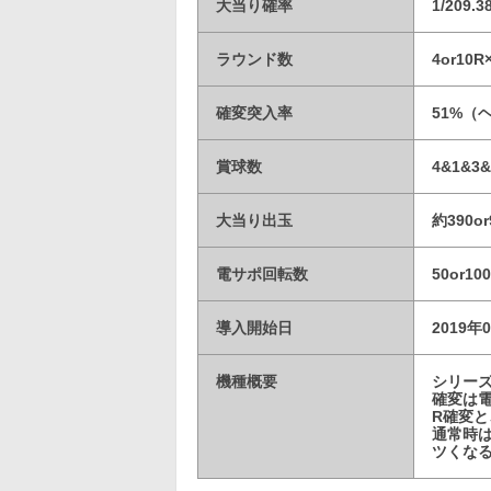
大当り確率
1/209.
ラウンド数
4or10
確変突入率
51%（
賞球数
4&1&3&
大当り出玉
約390or
電サポ回転数
50or1
導入開始日
2019年
機種概要
シリー
確変は電
R確変
通常時
ツくな