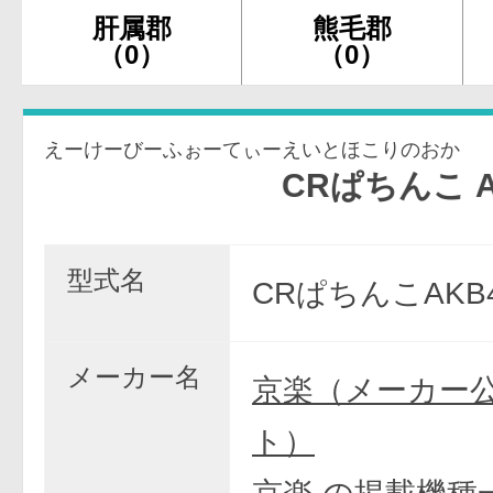
肝属郡
熊毛郡
（0）
（0）
えーけーびーふぉーてぃーえいとほこりのおか
CRぱちんこ AKB48
型式名
CRぱちんこAKB4
メーカー名
京楽（メーカー
ト）