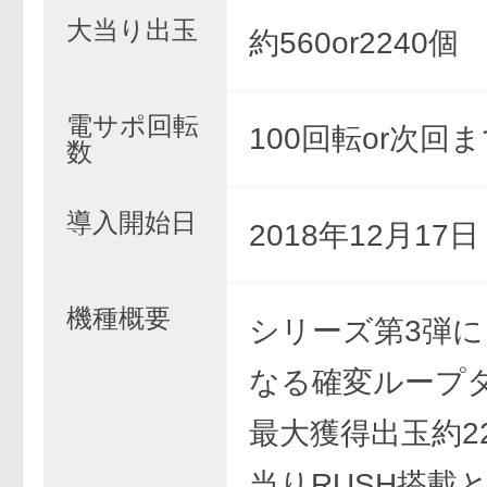
大当り出玉
約560or2240個
電サポ回転
100回転or次回
数
導入開始日
2018年12月17
機種概要
シリーズ第3弾
なる確変ループタ
最大獲得出玉約2
当りRUSH搭載