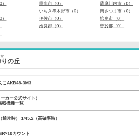
0）
垂水市（0）
薩摩川内市（0）
）
いちき串木野市（0）
南さつま市（0）
0）
伊佐市（0）
姶良市（0）
）
姶良郡（0）
曽於郡（0）
）
おか
 誇りの丘
こAKB48-3M3
メーカー公式サイト）
掲載機種一覧
.7（通常時） 1/45.2（高確率時）
r16R×10カウント