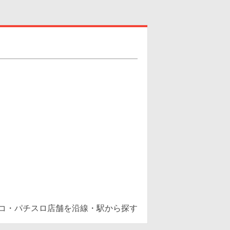
ンコ・パチスロ店舗を沿線・駅から探す