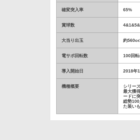
確変突入率
65%
賞球数
4&1&5&
大当り出玉
約560or
電サポ回転数
100回
導入開始日
2018年
機種概要
シリーズ
最大獲得
ードに
総勢1
た装いも