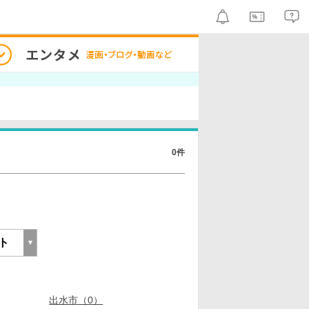
0件
出水市（0）