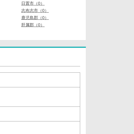
日置市（0）
志布志市（0）
鹿児島郡（0）
肝属郡（0）