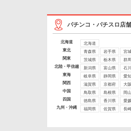
パチンコ・パチスロ店
北海道
北海道
東北
青森県
岩手県
宮
関東
茨城県
栃木県
群
北陸・甲信越
新潟県
富山県
石
東海
岐阜県
静岡県
愛
関西
滋賀県
京都府
大
中国
鳥取県
島根県
岡
四国
徳島県
香川県
愛
九州・沖縄
福岡県
佐賀県
長