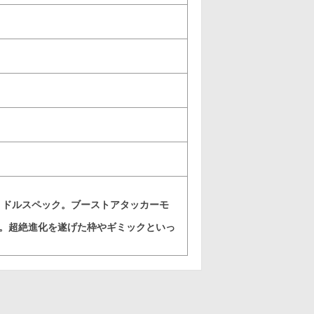
るミドルスペック。ブーストアタッカーモ
見。超絶進化を遂げた枠やギミックといっ