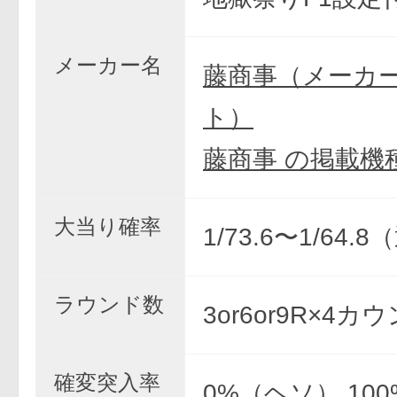
メーカー名
藤商事（メーカ
ト）
藤商事 の掲載機
大当り確率
1/73.6〜1/64.
ラウンド数
3or6or9R×4カ
確変突入率
0%（ヘソ） 100