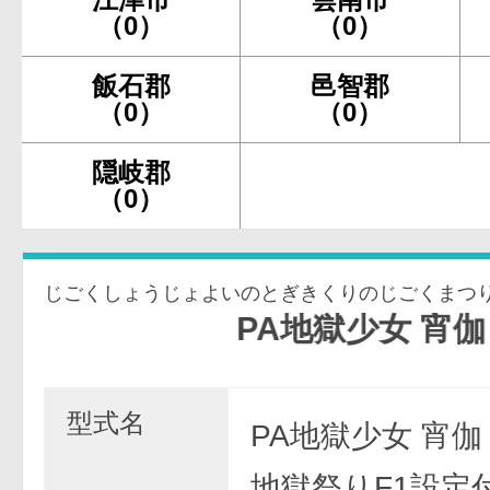
（0）
（0）
飯石郡
邑智郡
（0）
（0）
隠岐郡
（0）
じごくしょうじょよいのとぎきくりのじごくまつ
PA地獄少女 宵伽 きく
型式名
PA地獄少女 宵伽
地獄祭りF1設定