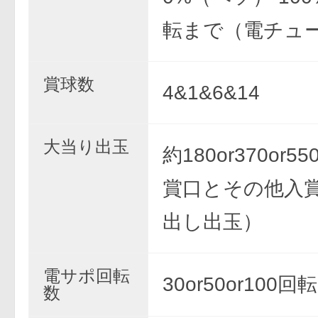
転まで（電チュー
賞球数
4&1&6&14
大当り出玉
約180or370or
賞口とその他入
出し出玉）
電サポ回転
30or50or100回転
数