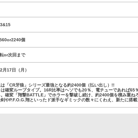
3&15
560or2240個
回転or次回まで
12月17日（月）
は「CR牙狼」シリーズ最強となる約2400個（払い出し）!!
は確変ループタイプ。16R比率はヘソでも20％、電チューであれば6
。確変「翔撃BATTLE」でホラーを撃破し続け、約2400個を積み重ね
剣やP.F.O.G.翔といったド派手なギミックの数々にくわえ、新たに搭