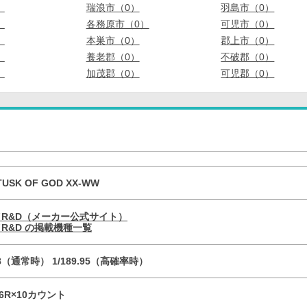
）
瑞浪市（0）
羽島市（0）
）
各務原市（0）
可児市（0）
）
本巣市（0）
郡上市（0）
）
養老郡（0）
不破郡（0）
）
加茂郡（0）
可児郡（0）
USK OF GOD XX-WW
R&D（メーカー公式サイト）
R&D の掲載機種一覧
.68（通常時） 1/189.95（高確率時）
r16R×10カウント