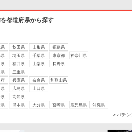
舗を都道府県から探す
城県
秋田県
山形県
福島県
馬県
埼玉県
千葉県
東京都
神奈川県
川県
福井県
山梨県
長野県
知県
三重県
阪府
兵庫県
奈良県
和歌山県
山県
広島県
山口県
媛県
高知県
崎県
熊本県
大分県
宮崎県
鹿児島県
沖縄県
> パチ