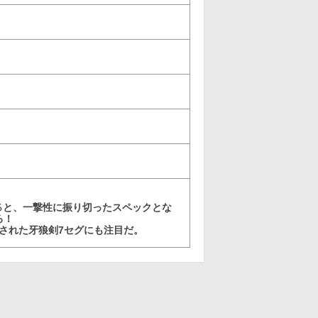
5％と、一撃性に振り切ったスペックとな
ろ！
載された牙狼剣7セグにも注目だ。