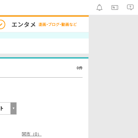
0件
関市（0）