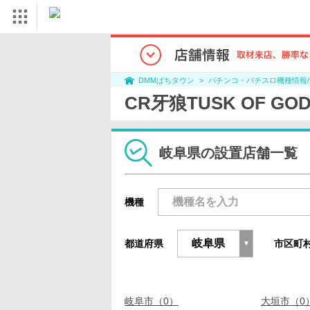
パチンコ・パチスロ機種情報
DMMぱちタウン
CR牙狼TUSK OF 
岐阜県の設置店舗一覧
機種
都道府県
市区町
岐阜市（0）
大垣市（0