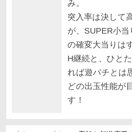
み。
突入率は決して
が、SUPER小当
の確変大当りはす
H継続と、ひと
れば遊パチとは
どの出玉性能が
す！