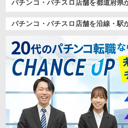
パチンコ・パチスロ店舗を都道府県
パチンコ・パチスロ店舗を沿線・駅