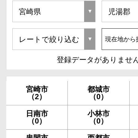
現在地から
登録データがありませ
宮崎市
都城市
（2）
（0）
日南市
小林市
（0）
（0）
串間市
西都市