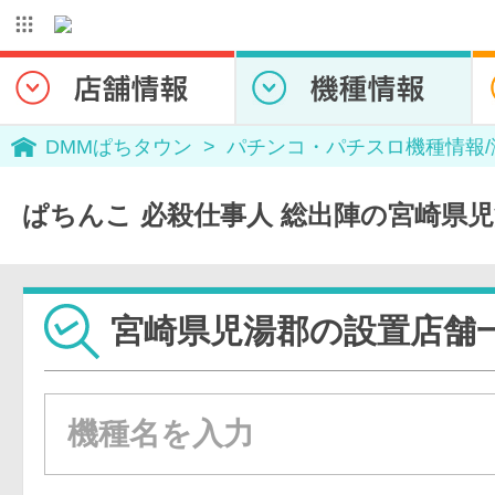
DMMぱちタウン
パチンコ・パチスロ機種情報
ぱちんこ 必殺仕事人 総出陣の宮崎県
宮崎県児湯郡の設置店舗