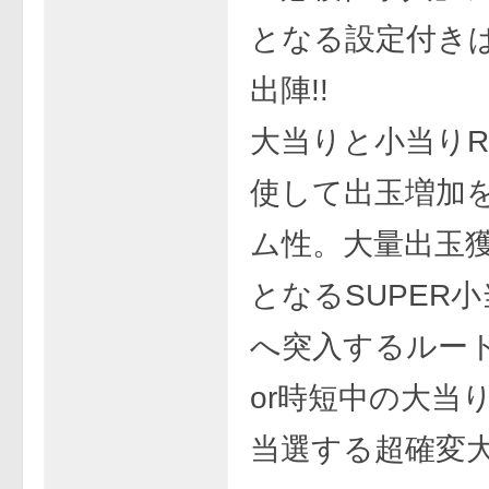
となる設定付き
出陣!!
大当りと小当りR
使して出玉増加
ム性。大量出玉
となるSUPER小
へ突入するルー
or時短中の大当
当選する超確変