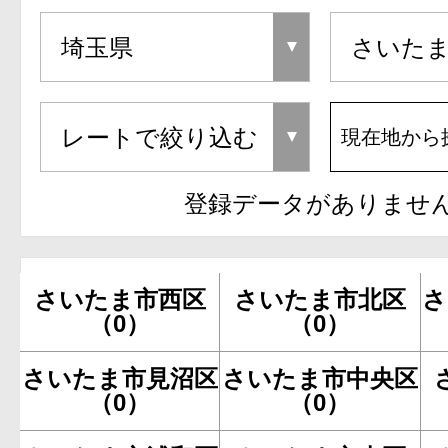
現在地から
登録データがありませ
さいたま市西区
さいたま市北区
さ
（0）
（0）
さいたま市見沼区
さいたま市中央区
（0）
（0）