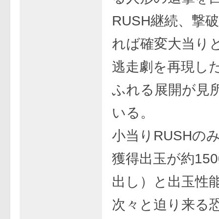
RUSH継続、撃
れば確変大当り
逃走劇を再現し
ふれる展開が見
いる。
小当りRUSHの
獲得出玉が約15
出し）と出玉性
次々と迫り来る