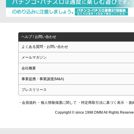
ヘルプ / お問い合わせ
よくある質問・お問い合わせ
メールマガジン
会社概要
事業提携・事業譲渡(M&A)
プレスリリース
・会員規約
・個人情報保護に関して
・特定商取引法に基づく表示
・規
Copyright © since 1998 DMM All Rights Reserve