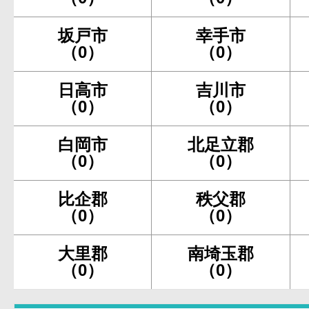
坂戸市
幸手市
（0）
（0）
日高市
吉川市
（0）
（0）
白岡市
北足立郡
（0）
（0）
比企郡
秩父郡
（0）
（0）
大里郡
南埼玉郡
（0）
（0）