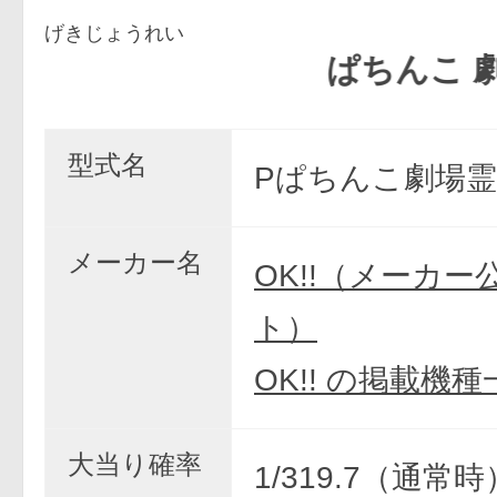
げきじょうれい
ぱちんこ 劇場霊
型式名
Pぱちんこ劇場霊
メーカー名
OK!!（メーカー
ト）
OK!! の掲載機種
大当り確率
1/319.7（通常時）