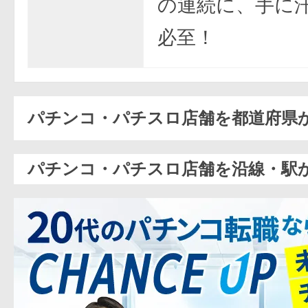
の連続に、手に
必至！
パチンコ・パチスロ店舗を都道府県
パチンコ・パチスロ店舗を沿線・駅