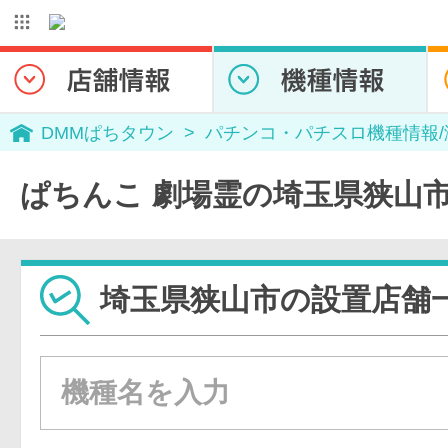
DMMぱちタウン
パチンコ・パチスロ機種情報
ぱちんこ 劇場霊の埼玉県狭山
埼玉県狭山市の設置店舗