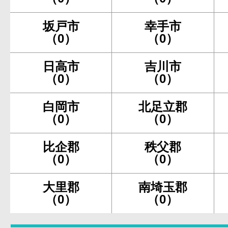
坂戸市
幸手市
（0）
（0）
日高市
吉川市
（0）
（0）
白岡市
北足立郡
（0）
（0）
比企郡
秩父郡
（0）
（0）
大里郡
南埼玉郡
（0）
（0）