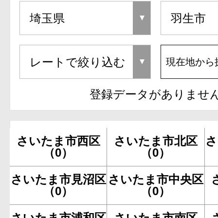
現在地から
登録データがありませ
さいたま市西区
さいたま市北区
さ
（0）
（0）
さいたま市見沼区
さいたま市中央区
（0）
（0）
さいたま市浦和区
さいたま市南区