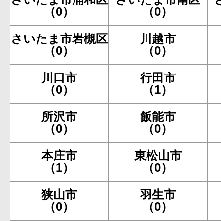
（0）
（0）
さいたま市岩槻区
川越市
（0）
（0）
川口市
行田市
（0）
（1）
所沢市
飯能市
（0）
（0）
本庄市
東松山市
（1）
（0）
狭山市
羽生市
（0）
（0）