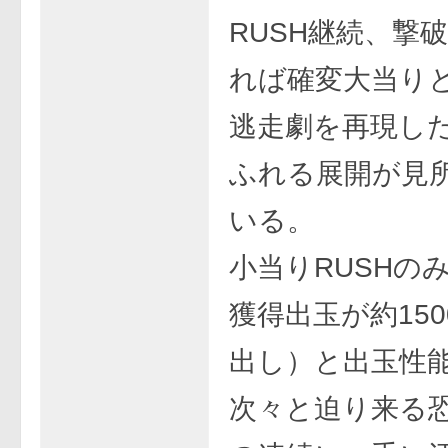
RUSH継続、撃
れば確変大当り
逃走劇を再現し
ふれる展開が見
いる。
小当りRUSHの
獲得出玉が約15
出し）と出玉性
次々と迫り来る