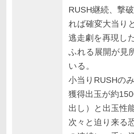
RUSH継続、撃
れば確変大当り
逃走劇を再現し
ふれる展開が見
いる。
小当りRUSHの
獲得出玉が約15
出し）と出玉性
次々と迫り来る