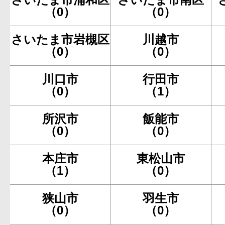
（0）
（0）
さいたま市岩槻区
川越市
（0）
（0）
川口市
行田市
（0）
（1）
所沢市
飯能市
（0）
（0）
本庄市
東松山市
（1）
（0）
狭山市
羽生市
（0）
（0）