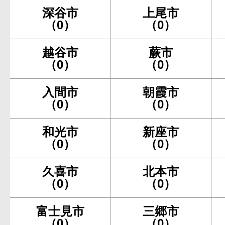
深谷市
上尾市
（0）
（0）
越谷市
蕨市
（0）
（0）
入間市
朝霞市
（0）
（0）
和光市
新座市
（0）
（0）
久喜市
北本市
（0）
（0）
富士見市
三郷市
（0）
（0）