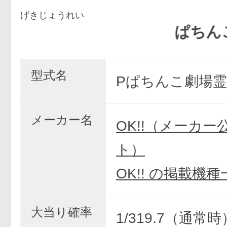
げきじょうれい
ぱちんこ 劇
型式名
Pぱちんこ劇場霊
メーカー名
OK!!（メーカー
ト）
OK!! の掲載機種
大当り確率
1/319.7（通常時）