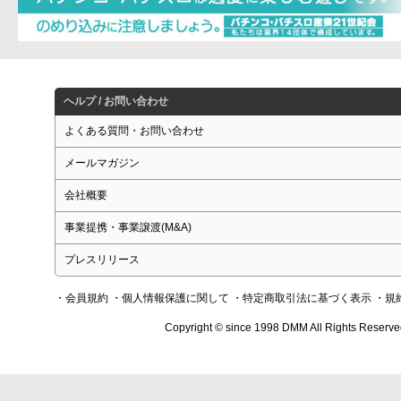
ヘルプ / お問い合わせ
よくある質問・お問い合わせ
メールマガジン
会社概要
事業提携・事業譲渡(M&A)
プレスリリース
・会員規約
・個人情報保護に関して
・特定商取引法に基づく表示
・規
Copyright © since 1998 DMM All Rights Reserve