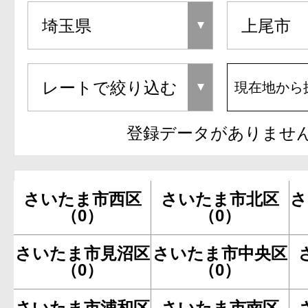
現在地から
登録データがありませ
さいたま市西区
さいたま市北区
さ
（0）
（0）
さいたま市見沼区
さいたま市中央区
（0）
（0）
さいたま市浦和区
さいたま市南区