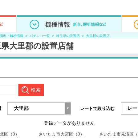
/演出・解析情報
パチンコ一覧
埼玉県の設置店
大里郡の設置店
玉県大里郡の設置店舗
検索
村
レートで絞り込む
登録データがありません
北区（0）
さいたま市大宮区（0）
さいたま市見沼区（