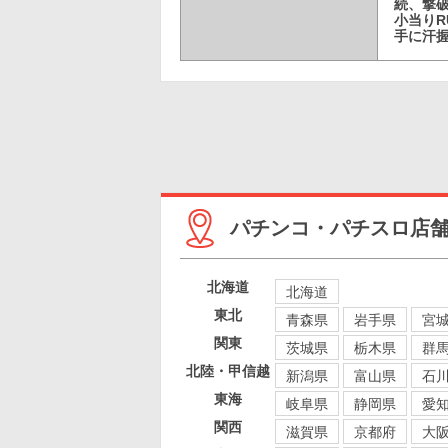
続、撃
小当りR
手に汗
パチンコ・パチスロ店
北海道
北海道
東北
青森県
岩手県
宮
関東
茨城県
栃木県
群
北陸・甲信越
新潟県
富山県
石
東海
岐阜県
静岡県
愛
関西
滋賀県
京都府
大