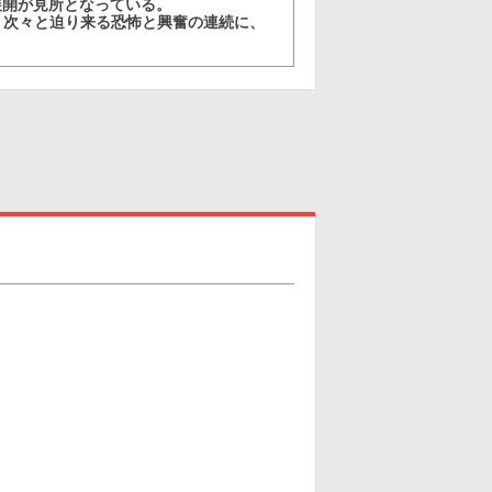
展開が見所となっている。
力。次々と迫り来る恐怖と興奮の連続に、