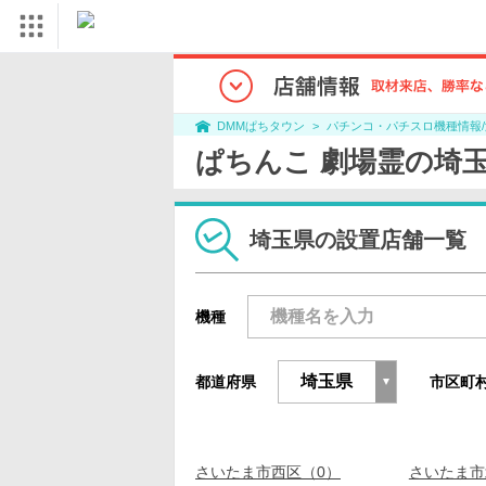
パチンコ・パチスロ機種情報
DMMぱちタウン
ぱちんこ 劇場霊の埼
埼玉県の設置店舗一覧
機種
都道府県
市区町
さいたま市西区（0）
さいたま市