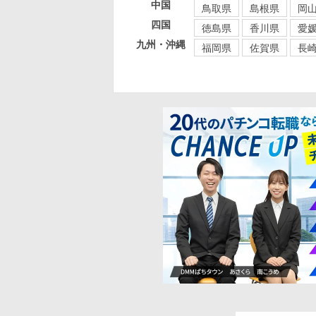
中国
鳥取県
島根県
岡
四国
徳島県
香川県
愛
九州・沖縄
福岡県
佐賀県
長