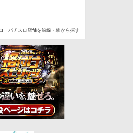
ンコ・パチスロ店舗を沿線・駅から探す