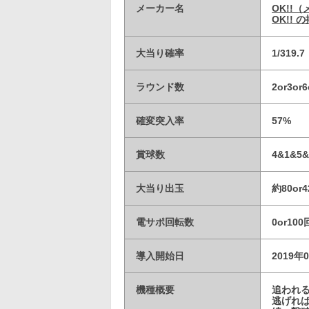
メーカー名
OK!!
OK!!
大当り確率
1/319
ラウンド数
2or3o
確変突入率
57%
賞球数
4&1&5&
大当り出玉
約80or4
電サポ回転数
0or10
導入開始日
2019年
機種概要
追われる
逃げれば