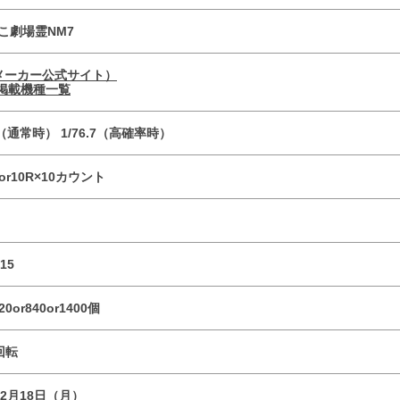
こ劇場霊NM7
（メーカー公式サイト）
 の掲載機種一覧
.7（通常時） 1/76.7（高確率時）
r6or10R×10カウント
15
20or840or1400個
0回転
02月18日（月）