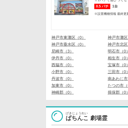
☆1パチで遊びつくせ
0.5 パチ
1台
※設置機種情報 最終更新日 
神戸市東灘区（0）
神戸市灘区
神戸市垂水区（0）
神戸市北区
尼崎市（3）
明石市（0
伊丹市（0）
相生市（0
西脇市（0）
宝塚市（0
小野市（0）
三田市（0
丹波市（0）
南あわじ市
加東市（0）
たつの市（
神崎郡（0）
揖保郡（0
げきじょうれい
ぱちんこ 劇場霊