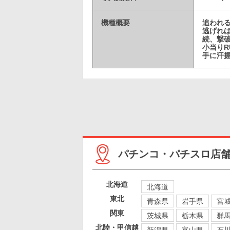
機種概要
追われる
逃げれば
続、撃
小当りR
手に汗
パチンコ・パチスロ店
北海道
北海道
東北
青森県
岩手県
宮
関東
茨城県
栃木県
群
北陸・甲信越
新潟県
富山県
石