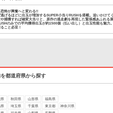
恐怖が興奮へと変わる!!
逃げるほどに出玉が増加するSUPER小当りRUSHを搭載。追いかけて
破や捕獲すれば確変大当りと、原作の逃走劇を再現した緊張感あふれる
USHのみでの平均獲得出玉が約1500個（払い出し）と出玉性能も魅
握ること必至！
舗を都道府県から探す
城県
秋田県
山形県
福島県
馬県
埼玉県
千葉県
東京都
神奈川県
川県
福井県
山梨県
長野県