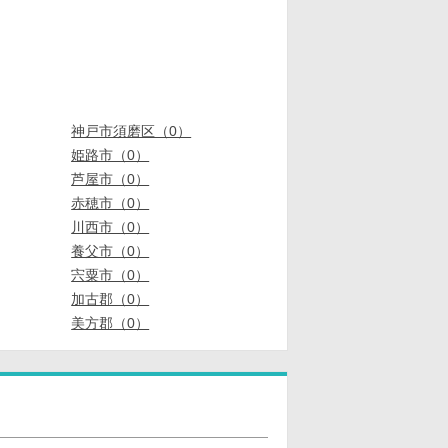
神戸市須磨区（0）
姫路市（0）
芦屋市（0）
赤穂市（0）
川西市（0）
養父市（0）
宍粟市（0）
加古郡（0）
美方郡（0）