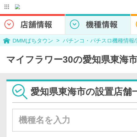
DMMぱちタウン
パチンコ・パチスロ機種情報
マイフラワー30の愛知県東海
愛知県東海市の設置店舗