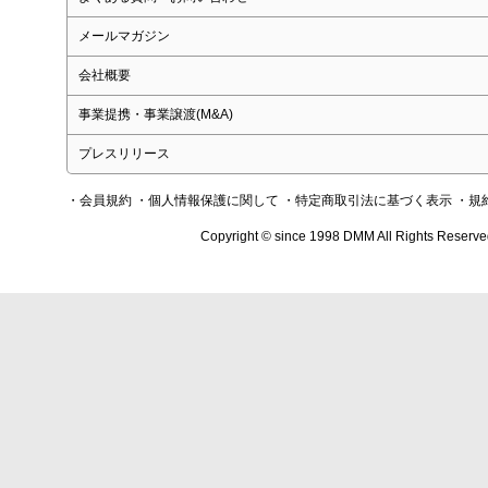
メールマガジン
会社概要
事業提携・事業譲渡(M&A)
プレスリリース
・会員規約
・個人情報保護に関して
・特定商取引法に基づく表示
・規
Copyright © since 1998 DMM All Rights Reserve