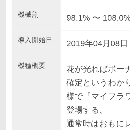
機械割
98.1% 〜 108.0
導入開始日
2019年04月08
機種概要
花が光ればボーナ
確定というわか
様で『マイフラワ
登場する。
通常時はおもに