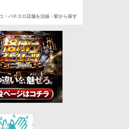
ンコ・パチスロ店舗を沿線・駅から探す