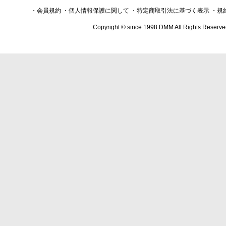
・会員規約
・個人情報保護に関して
・特定商取引法に基づく表示
・規
Copyright © since 1998 DMM All Rights Reserve