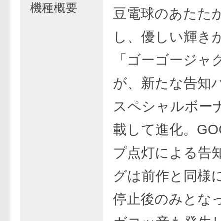
機種概要
豆電球のあたた
し、優しい輝き
「ゴーゴージャ
が、新たな告知
スペシャルボー
載して進化。GO
プ点灯による告
グは前作と同様
停止後のみとな