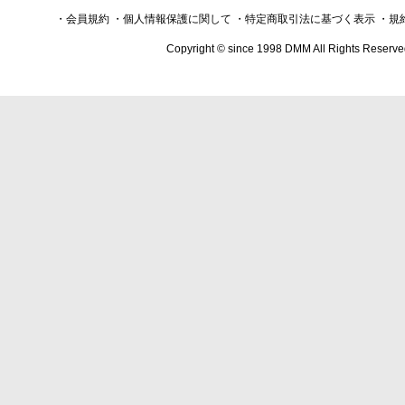
・会員規約
・個人情報保護に関して
・特定商取引法に基づく表示
・規
Copyright © since 1998 DMM All Rights Reserve