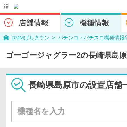
DMMぱちタウン
パチンコ・パチスロ機種情報
ゴーゴージャグラー2の長崎県島
長崎県島原市の設置店舗