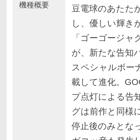
機種概要
豆電球のあたた
し、優しい輝き
「ゴーゴージャ
が、新たな告知
スペシャルボー
載して進化。GO
プ点灯による告
グは前作と同様
停止後のみとな