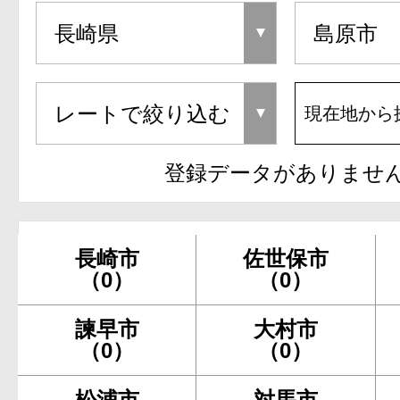
現在地から
登録データがありませ
長崎市
佐世保市
（0）
（0）
諫早市
大村市
（0）
（0）
松浦市
対馬市